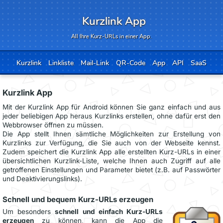
Kurzlink App
All Ihre Kurz-URLs in einer App.
Kurzlink
Linkliste
Mail-Link
QR-Code
App
API
SaaS
Kurzlink App
Mit der Kurzlink App für Android können Sie ganz einfach und aus
jeder beliebigen App heraus Kurzlinks erstellen, ohne dafür erst den
Webbrowser öffnen zu müssen.
Die App stellt Ihnen sämtliche Möglichkeiten zur Erstellung von
Kurzlinks zur Verfügung, die Sie auch von der Webseite kennst.
Zudem speichert die Kurzlink App alle erstellten Kurz-URLs in einer
übersichtlichen Kurzlink-Liste, welche Ihnen auch Zugriff auf alle
getroffenen Einstellungen und Parameter bietet (z.B. auf Passwörter
und Deaktivierungslinks).
Schnell und bequem Kurz-URLs erzeugen
Um besonders
schnell und einfach Kurz-URLs
erzeugen
zu können, kann die App die