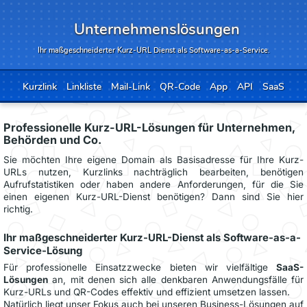
Unternehmenslösungen
Ihr maßgeschneiderter Kurz-URL Dienst als Software-as-a-Service.
Kurzlink
Linkliste
Mail-Link
QR-Code
App
API
SaaS
Professionelle Kurz-URL-Lösungen für Unternehmen,
Behörden und Co.
Sie möchten Ihre eigene Domain als Basisadresse für Ihre Kurz-
URLs nutzen, Kurzlinks nachträglich bearbeiten, benötigen
Aufrufstatistiken oder haben andere Anforderungen, für die Sie
einen eigenen Kurz-URL-Dienst benötigen? Dann sind Sie hier
richtig.
Ihr maßgeschneiderter Kurz-URL-Dienst als Software-as-a-
Service-Lösung
Für professionelle Einsatzzwecke bieten wir vielfältige
SaaS-
Lösungen
an, mit denen sich alle denkbaren Anwendungsfälle für
Kurz-URLs und QR-Codes effektiv und effizient umsetzen lassen.
Natürlich liegt unser Fokus auch bei unseren Business-Lösungen auf